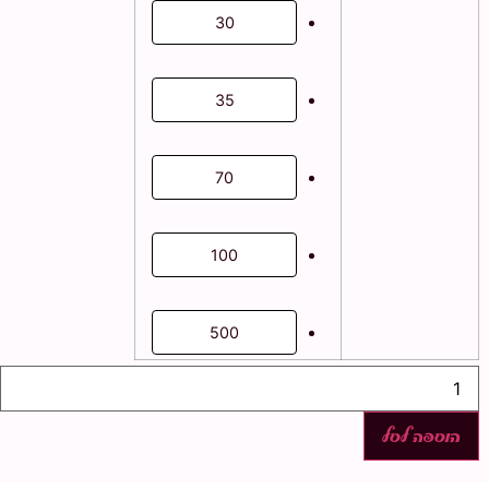
30
35
70
100
500
כמות
של
ערכת
יצירה
הוספה לסל
טריפל