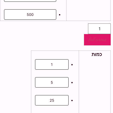
500
כמות
של
ערכת
יצירה
הוספה לסל
טריפל
כמות
1
5
25