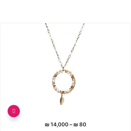
למוצר
זה
טווח
₪
14,000
–
₪
80
יש
מחירים: