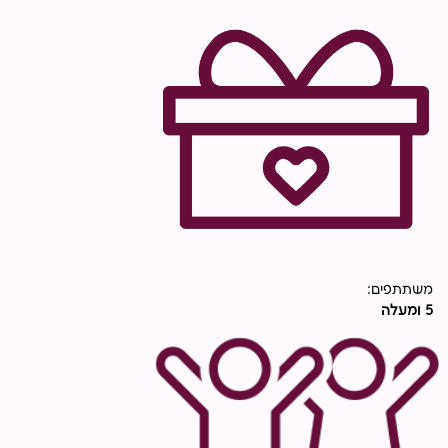
עד
משתתפים:
5 ומעלה