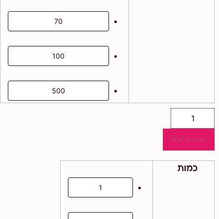
70
100
500
כמות
של
ערכת
יצירה
הוספה לסל
שרשרת
אייס-קפה
כמות
1