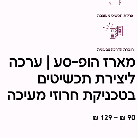
אריזת תכשיט מעוצבת
חוברת הדרכה צבעונית
מארז הופ-סע | ערכה
ליצירת תכשיטים
בטכניקת חרוזי מעיכה
טווח
₪
129
–
₪
90
מחירים: