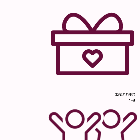
עד
משתתפים:
1-3