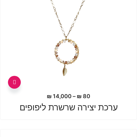
למוצר
זה
טווח
₪
14,000
–
₪
80
יש
מחירים:
ערכת יצירה שרשרת ליפופים
מספר
עד
סוגים.
ניתן
לבחור
את