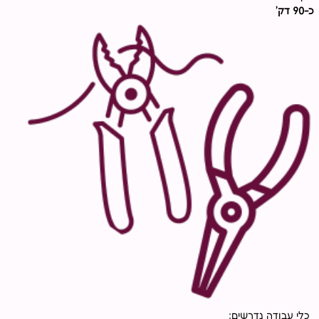
כ-90 דק'
כלי עבודה נדרשים: