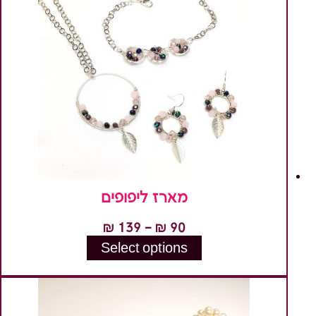
מספר
סוגים.
ניתן
לבחור
את
האפשרויות
בעמוד
המוצר
מארז ליפופים
טווח
₪
139
–
₪
90
מחירים:
Select options
למוצר
זה
עד
יש