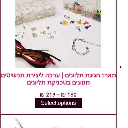
סוגים.
ניתן
לבחור
את
האפשרויות
בעמוד
המוצר
מארז חגיגת תליונים | ערכה ליצירת תכשיטים
מגוונים בטכניקת תליונים
טווח
₪
219
–
₪
180
מחירים:
Select options
למוצר
זה
עד
יש