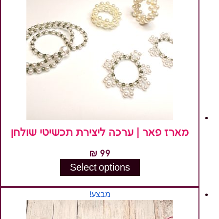
מספר
סוגים.
ניתן
לבחור
את
האפשרויות
בעמוד
המוצר
מארז פאר | ערכה ליצירת תכשיטי שולחן
₪
99
Select options
למוצר
זה
מבצע!
יש
מספר