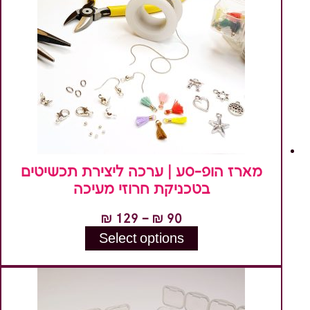
סוגים.
ניתן
לבחור
את
האפשרויות
בעמוד
המוצר
מארז הופ-סע | ערכה ליצירת תכשיטים
בטכניקת חרוזי מעיכה
טווח
₪
129
–
₪
90
מחירים:
Select options
למוצר
זה
עד
יש
מספר