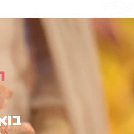
ה
בוא