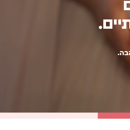
יים.
בה.